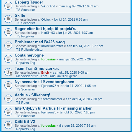
Esbjerg Tønder
Seneste indlæg af
ViktorAnd
«
man aug 09, 2021 10:03 am
i
TS Scenarier
Skilte
Seneste indlæg af
Oldfox
«
lør jul 24, 2021 6:58 am
i
TS Scenarier
Søger efter lidt hjælp til projekt's.
Seneste indlæg af
NicSim93
«
lør jun 26, 2021 4:37 am
i
TS Projekter
Problemer med Br423 s-tog
Seneste indlæg af
mikkelkristoffer
«
søn feb 14, 2021 3:27 pm
i
TS Rullende udstyr
Containervogne
Seneste indlæg af
forcesius
«
man jan 25, 2021 7:26 am
i
Repaints Tog
Team TrainSims værker.
Seneste indlæg af
Erich
«
søn okt 25, 2020 9:09 am
i
Meddelelser fra Team TrainSim til brugerne
Nyt scenarie til Svendborgbanen
Seneste indlæg af
Pjensen73
«
lør okt 17, 2020 11:05 am
i
TS Scenarier
Aarhus - Silkeborg!
Seneste indlæg af
Steamhammer
«
søn okt 04, 2020 7:30 pm
i
TS Ruter
InterCityLyn til Aarhus H - missing marker
Seneste indlæg af
Pjensen73
«
lør okt 03, 2020 7:18 pm
i
TS Scenarier
DSB EB V2
Seneste indlæg af
forcesius
«
tirs sep 15, 2020 7:39 am
i
Repaints Tog