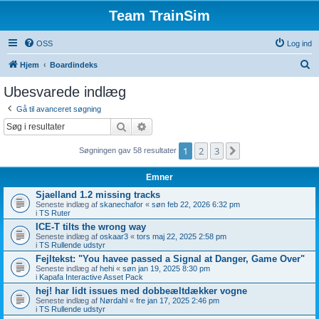
Team TrainSim
OSS
Log ind
S
Hjem
Boardindeks
ø
Ubesvarede indlæg
g
Gå til avanceret søgning
Søg
Avanceret søgning
1
2
3
Næste
Søgningen gav 58 resultater
Emner
Sjaelland 1.2 missing tracks
Seneste indlæg af
skanechafor
«
søn feb 22, 2026 6:32 pm
i
TS Ruter
ICE-T tilts the wrong way
Seneste indlæg af
oskaar3
«
tors maj 22, 2025 2:58 pm
i
TS Rullende udstyr
Fejltekst: "You havee passed a Signal at Danger, Game Over"
Seneste indlæg af
hehi
«
søn jan 19, 2025 8:30 pm
i
Kapafa Interactive Asset Pack
hej! har lidt issues med dobbeæltdækker vogne
Seneste indlæg af
Nørdahl
«
fre jan 17, 2025 2:46 pm
i
TS Rullende udstyr