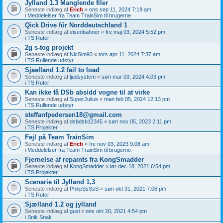
Jylland 1.3 Manglende filer
Seneste indlæg af
Erich
«
ons sep 11, 2024 7:19 am
i
Meddelelser fra Team TrainSim til brugerne
Qick Drive für Norddeutschland 1
Seneste indlæg af
eisenbahner
«
fre maj 03, 2024 5:52 pm
i
TS Ruter
2g s-tog projekt
Seneste indlæg af
NicSim93
«
tors apr 11, 2024 7:37 am
i
TS Rullende udstyr
Sjaelland 1.2 fail to load
Seneste indlæg af
ljudsystem
«
søn mar 03, 2024 4:03 pm
i
TS Ruter
Kan ikke få DSb abs/dd vogne til at virke
Seneste indlæg af
SuperJulius
«
man feb 05, 2024 12:13 pm
i
TS Rullende udstyr
steffanfpedersen18@gmail.com
Seneste indlæg af
dsbdsb12345
«
søn nov 05, 2023 2:11 pm
i
TS Projekter
Fejl på Team TrainSim
Seneste indlæg af
Erich
«
fre nov 03, 2023 9:08 am
i
Meddelelser fra Team TrainSim til brugerne
Fjernelse af repaints fra KongSmadder
Seneste indlæg af
KongSmadder
«
lør dec 18, 2021 6:54 pm
i
TS Projekter
Scenarie til Jylland 1,3
Seneste indlæg af
PhilipSsSsS
«
søn okt 31, 2021 7:06 pm
i
TS Ruter
Sjælland 1.2 og jylland
Seneste indlæg af
guxi
«
ons okt 20, 2021 4:54 pm
i
Snik Snak