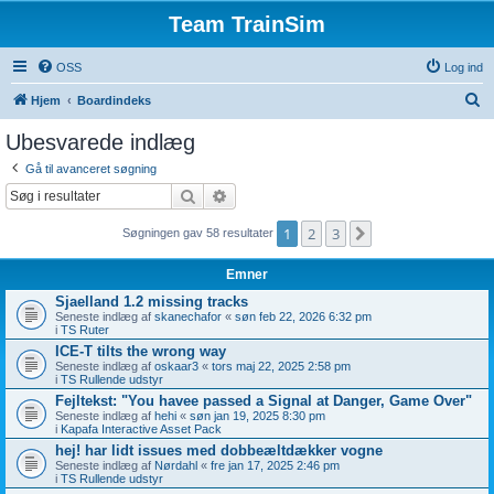
Team TrainSim
OSS
Log ind
S
Hjem
Boardindeks
ø
Ubesvarede indlæg
g
Gå til avanceret søgning
Søg
Avanceret søgning
1
2
3
Næste
Søgningen gav 58 resultater
Emner
Sjaelland 1.2 missing tracks
Seneste indlæg af
skanechafor
«
søn feb 22, 2026 6:32 pm
i
TS Ruter
ICE-T tilts the wrong way
Seneste indlæg af
oskaar3
«
tors maj 22, 2025 2:58 pm
i
TS Rullende udstyr
Fejltekst: "You havee passed a Signal at Danger, Game Over"
Seneste indlæg af
hehi
«
søn jan 19, 2025 8:30 pm
i
Kapafa Interactive Asset Pack
hej! har lidt issues med dobbeæltdækker vogne
Seneste indlæg af
Nørdahl
«
fre jan 17, 2025 2:46 pm
i
TS Rullende udstyr