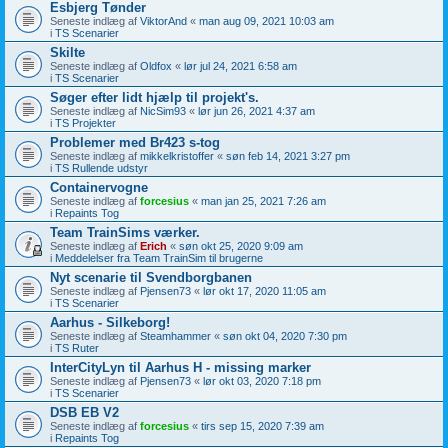
Esbjerg Tønder
Seneste indlæg af
ViktorAnd
«
man aug 09, 2021 10:03 am
i
TS Scenarier
Skilte
Seneste indlæg af
Oldfox
«
lør jul 24, 2021 6:58 am
i
TS Scenarier
Søger efter lidt hjælp til projekt's.
Seneste indlæg af
NicSim93
«
lør jun 26, 2021 4:37 am
i
TS Projekter
Problemer med Br423 s-tog
Seneste indlæg af
mikkelkristoffer
«
søn feb 14, 2021 3:27 pm
i
TS Rullende udstyr
Containervogne
Seneste indlæg af
forcesius
«
man jan 25, 2021 7:26 am
i
Repaints Tog
Team TrainSims værker.
Seneste indlæg af
Erich
«
søn okt 25, 2020 9:09 am
i
Meddelelser fra Team TrainSim til brugerne
Nyt scenarie til Svendborgbanen
Seneste indlæg af
Pjensen73
«
lør okt 17, 2020 11:05 am
i
TS Scenarier
Aarhus - Silkeborg!
Seneste indlæg af
Steamhammer
«
søn okt 04, 2020 7:30 pm
i
TS Ruter
InterCityLyn til Aarhus H - missing marker
Seneste indlæg af
Pjensen73
«
lør okt 03, 2020 7:18 pm
i
TS Scenarier
DSB EB V2
Seneste indlæg af
forcesius
«
tirs sep 15, 2020 7:39 am
i
Repaints Tog