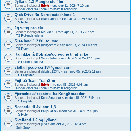
Jylland 1.3 Manglende filer
Seneste indlæg af
Erich
«
ons sep 11, 2024 7:19 am
i
Meddelelser fra Team TrainSim til brugerne
Qick Drive für Norddeutschland 1
Seneste indlæg af
eisenbahner
«
fre maj 03, 2024 5:52 pm
i
TS Ruter
2g s-tog projekt
Seneste indlæg af
NicSim93
«
tors apr 11, 2024 7:37 am
i
TS Rullende udstyr
Sjaelland 1.2 fail to load
Seneste indlæg af
ljudsystem
«
søn mar 03, 2024 4:03 pm
i
TS Ruter
Kan ikke få DSb abs/dd vogne til at virke
Seneste indlæg af
SuperJulius
«
man feb 05, 2024 12:13 pm
i
TS Rullende udstyr
steffanfpedersen18@gmail.com
Seneste indlæg af
dsbdsb12345
«
søn nov 05, 2023 2:11 pm
i
TS Projekter
Fejl på Team TrainSim
Seneste indlæg af
Erich
«
fre nov 03, 2023 9:08 am
i
Meddelelser fra Team TrainSim til brugerne
Fjernelse af repaints fra KongSmadder
Seneste indlæg af
KongSmadder
«
lør dec 18, 2021 6:54 pm
i
TS Projekter
Scenarie til Jylland 1,3
Seneste indlæg af
PhilipSsSsS
«
søn okt 31, 2021 7:06 pm
i
TS Ruter
Sjælland 1.2 og jylland
Seneste indlæg af
guxi
«
ons okt 20, 2021 4:54 pm
i
Snik Snak