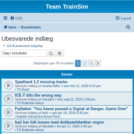
Team TrainSim
OSS
Log ind
S
Hjem
Boardindeks
ø
Ubesvarede indlæg
g
Gå til avanceret søgning
Søg
Avanceret søgning
1
2
3
Næste
Søgningen gav 58 resultater
Emner
Sjaelland 1.2 missing tracks
Seneste indlæg af
skanechafor
«
søn feb 22, 2026 6:32 pm
i
TS Ruter
ICE-T tilts the wrong way
Seneste indlæg af
oskaar3
«
tors maj 22, 2025 2:58 pm
i
TS Rullende udstyr
Fejltekst: "You havee passed a Signal at Danger, Game Over"
Seneste indlæg af
hehi
«
søn jan 19, 2025 8:30 pm
i
Kapafa Interactive Asset Pack
hej! har lidt issues med dobbeæltdækker vogne
Seneste indlæg af
Nørdahl
«
fre jan 17, 2025 2:46 pm
i
TS Rullende udstyr