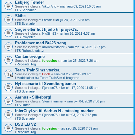
Esbjerg Tønder
Seneste indlæg af
ViktorAnd
«
man aug 09, 2021 10:03 am
i
TS Scenarier
Skilte
Seneste indlæg af
Oldfox
«
lør jul 24, 2021 6:58 am
i
TS Scenarier
Søger efter lidt hjælp til projekt's.
Seneste indlæg af
NicSim93
«
lør jun 26, 2021 4:37 am
i
TS Projekter
Problemer med Br423 s-tog
Seneste indlæg af
mikkelkristoffer
«
søn feb 14, 2021 3:27 pm
i
TS Rullende udstyr
Containervogne
Seneste indlæg af
forcesius
«
man jan 25, 2021 7:26 am
i
Repaints Tog
Team TrainSims værker.
Seneste indlæg af
Erich
«
søn okt 25, 2020 9:09 am
i
Meddelelser fra Team TrainSim til brugerne
Nyt scenarie til Svendborgbanen
Seneste indlæg af
Pjensen73
«
lør okt 17, 2020 11:05 am
i
TS Scenarier
Aarhus - Silkeborg!
Seneste indlæg af
Steamhammer
«
søn okt 04, 2020 7:30 pm
i
TS Ruter
InterCityLyn til Aarhus H - missing marker
Seneste indlæg af
Pjensen73
«
lør okt 03, 2020 7:18 pm
i
TS Scenarier
DSB EB V2
Seneste indlæg af
forcesius
«
tirs sep 15, 2020 7:39 am
i
Repaints Tog