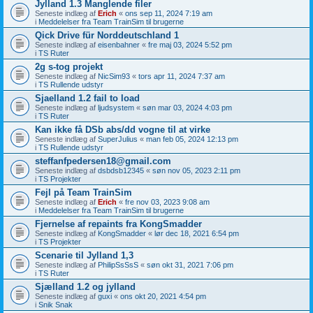
Jylland 1.3 Manglende filer
Seneste indlæg af
Erich
«
ons sep 11, 2024 7:19 am
i
Meddelelser fra Team TrainSim til brugerne
Qick Drive für Norddeutschland 1
Seneste indlæg af
eisenbahner
«
fre maj 03, 2024 5:52 pm
i
TS Ruter
2g s-tog projekt
Seneste indlæg af
NicSim93
«
tors apr 11, 2024 7:37 am
i
TS Rullende udstyr
Sjaelland 1.2 fail to load
Seneste indlæg af
ljudsystem
«
søn mar 03, 2024 4:03 pm
i
TS Ruter
Kan ikke få DSb abs/dd vogne til at virke
Seneste indlæg af
SuperJulius
«
man feb 05, 2024 12:13 pm
i
TS Rullende udstyr
steffanfpedersen18@gmail.com
Seneste indlæg af
dsbdsb12345
«
søn nov 05, 2023 2:11 pm
i
TS Projekter
Fejl på Team TrainSim
Seneste indlæg af
Erich
«
fre nov 03, 2023 9:08 am
i
Meddelelser fra Team TrainSim til brugerne
Fjernelse af repaints fra KongSmadder
Seneste indlæg af
KongSmadder
«
lør dec 18, 2021 6:54 pm
i
TS Projekter
Scenarie til Jylland 1,3
Seneste indlæg af
PhilipSsSsS
«
søn okt 31, 2021 7:06 pm
i
TS Ruter
Sjælland 1.2 og jylland
Seneste indlæg af
guxi
«
ons okt 20, 2021 4:54 pm
i
Snik Snak