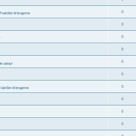
0
rainSim til brugerne
0
0
r
0
0
de udstyr
0
0
rainSim til brugerne
0
0
0