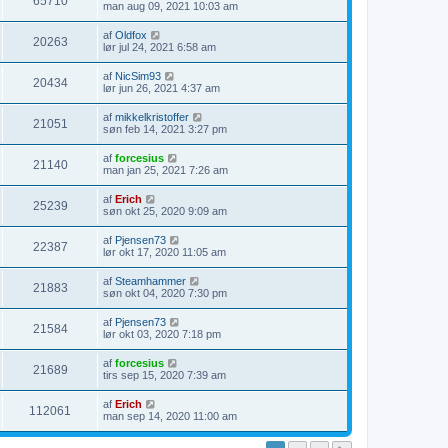
65710
man aug 09, 2021 10:03 am
af
Oldfox
20263
lør jul 24, 2021 6:58 am
af
NicSim93
20434
lør jun 26, 2021 4:37 am
af
mikkelkristoffer
21051
søn feb 14, 2021 3:27 pm
af
forcesius
21140
man jan 25, 2021 7:26 am
af
Erich
25239
søn okt 25, 2020 9:09 am
af
Pjensen73
22387
lør okt 17, 2020 11:05 am
af
Steamhammer
21883
søn okt 04, 2020 7:30 pm
af
Pjensen73
21584
lør okt 03, 2020 7:18 pm
af
forcesius
21689
tirs sep 15, 2020 7:39 am
af
Erich
112061
man sep 14, 2020 11:00 am