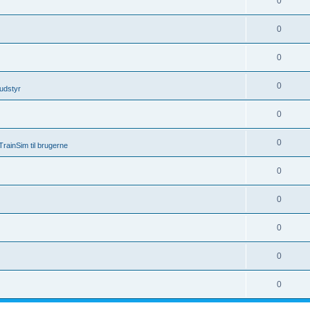
0
0
0
0
udstyr
0
0
rainSim til brugerne
0
0
0
0
0