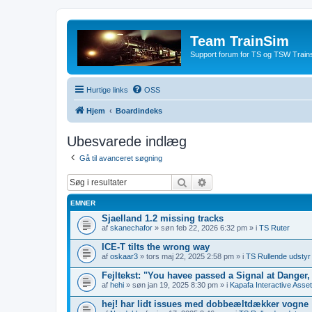
Team TrainSim
Support forum for TS og TSW Trains
Hurtige links
OSS
Hjem
Boardindeks
Ubesvarede indlæg
Gå til avanceret søgning
Søg
Avanceret søgning
EMNER
Sjaelland 1.2 missing tracks
af
skanechafor
» søn feb 22, 2026 6:32 pm » i
TS Ruter
ICE-T tilts the wrong way
af
oskaar3
» tors maj 22, 2025 2:58 pm » i
TS Rullende udstyr
Fejltekst: "You havee passed a Signal at Danger
af
hehi
» søn jan 19, 2025 8:30 pm » i
Kapafa Interactive Asse
hej! har lidt issues med dobbeæltdækker vogne