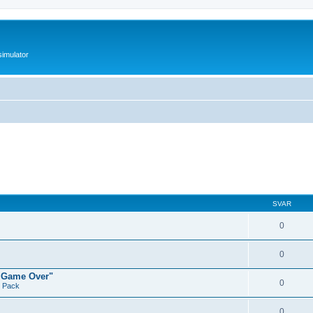
imulator
SVAR
0
0
, Game Over"
0
t Pack
0