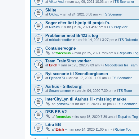
af
ViktorAnd
» man aug 09, 2021 10:03 am » i
TS Scenarier
Skilte
af
Oldfox
» lør jul 24, 2021 6:58 am » i
TS Scenarier
Søger efter lidt hjælp til projekt's.
af
NicSim93
» lør jun 26, 2021 4:37 am » i
TS Projekter
Problemer med Br423 s-tog
af
mikkelkristoffer
» søn feb 14, 2021 3:27 pm » i
TS Rullende 
Containervogne
af
forcesius
» man jan 25, 2021 7:26 am » i
Repaints Tog
Team TrainSims værker.
af
Erich
» søn okt 25, 2020 9:09 am » i
Meddelelser fra Team T
Nyt scenarie til Svendborgbanen
af
Pjensen73
» lør okt 17, 2020 11:05 am » i
TS Scenarier
Aarhus - Silkeborg!
af
Steamhammer
» søn okt 04, 2020 7:30 pm » i
TS Ruter
InterCityLyn til Aarhus H - missing marker
af
Pjensen73
» lør okt 03, 2020 7:18 pm » i
TS Scenarier
DSB EB V2
af
forcesius
» tirs sep 15, 2020 7:39 am » i
Repaints Tog
Litra EB
af
Erich
» man sep 14, 2020 11:00 am » i
Rigtige Tog