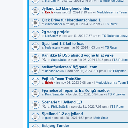
af
Nørdahl
» fre jan 17, 2025 2:46 pm » i
TS Rullende udstyr
Jylland 1.3 Manglende filer
af
Erich
» ons sep 11, 2024 7:19 am » i
Meddelelser fra Team T
Qick Drive für Norddeutschland 1
af
eisenbahner
» fre maj 03, 2024 5:52 pm » i
TS Ruter
2g s-tog projekt
af
NicSim93
» tors apr 11, 2024 7:37 am » i
TS Rullende udsty
Sjaelland 1.2 fail to load
af
ljudsystem
» søn mar 03, 2024 4:03 pm » i
TS Ruter
Kan ikke få DSb abs/dd vogne til at virke
af
SuperJulius
» man feb 05, 2024 12:13 pm » i
TS Rullen
steffanfpedersen18@gmail.com
af
dsbdsb12345
» søn nov 05, 2023 2:11 pm » i
TS Projekter
Fejl på Team TrainSim
af
Erich
» fre nov 03, 2023 9:08 am » i
Meddelelser fra Team T
Fjernelse af repaints fra KongSmadder
af
KongSmadder
» lør dec 18, 2021 6:54 pm » i
TS Projekter
Scenarie til Jylland 1,3
af
PhilipSsSsS
» søn okt 31, 2021 7:06 pm » i
TS Ruter
Sjælland 1.2 og jylland
af
guxi
» ons okt 20, 2021 4:54 pm » i
Snik Snak
Esbjerg Tønder