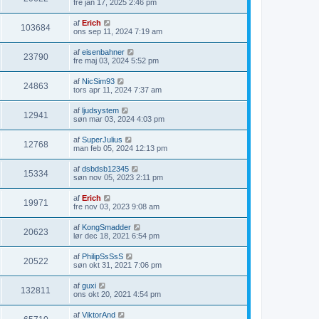
fre jan 17, 2025 2:46 pm
af
Erich
103684
ons sep 11, 2024 7:19 am
af
eisenbahner
23790
fre maj 03, 2024 5:52 pm
af
NicSim93
24863
tors apr 11, 2024 7:37 am
af
ljudsystem
12941
søn mar 03, 2024 4:03 pm
af
SuperJulius
12768
man feb 05, 2024 12:13 pm
af
dsbdsb12345
15334
søn nov 05, 2023 2:11 pm
af
Erich
19971
fre nov 03, 2023 9:08 am
af
KongSmadder
20623
lør dec 18, 2021 6:54 pm
af
PhilipSsSsS
20522
søn okt 31, 2021 7:06 pm
af
guxi
132811
ons okt 20, 2021 4:54 pm
af
ViktorAnd