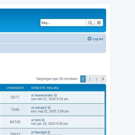
Søg
Avanceret søgning
Log ind
1
2
3
Næste
Søgningen gav 58 resultater
VISNINGER
SENESTE INDLÆG
af
skanechafor
5077
søn feb 22, 2026 6:32 pm
af
oskaar3
7346
tors maj 22, 2025 2:58 pm
af
hehi
84745
søn jan 19, 2025 8:30 pm
af
Nørdahl
20622