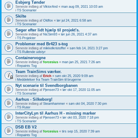
Esbjerg Tønder
Seneste indlæg af
ViktorAnd
«
man aug 09, 2021 10:03 am
i
TS Scenarier
Skilte
Seneste indlæg af
Oldfox
«
lør jul 24, 2021 6:58 am
i
TS Scenarier
Søger efter lidt hjælp til projekt's.
Seneste indlæg af
NicSim93
«
lør jun 26, 2021 4:37 am
i
TS Projekter
Problemer med Br423 s-tog
Seneste indlæg af
mikkelkristoffer
«
søn feb 14, 2021 3:27 pm
i
TS Rullende udstyr
Containervogne
Seneste indlæg af
forcesius
«
man jan 25, 2021 7:26 am
i
Repaints Tog
Team TrainSims værker.
Seneste indlæg af
Erich
«
søn okt 25, 2020 9:09 am
i
Meddelelser fra Team TrainSim til brugerne
Nyt scenarie til Svendborgbanen
Seneste indlæg af
Pjensen73
«
lør okt 17, 2020 11:05 am
i
TS Scenarier
Aarhus - Silkeborg!
Seneste indlæg af
Steamhammer
«
søn okt 04, 2020 7:30 pm
i
TS Ruter
InterCityLyn til Aarhus H - missing marker
Seneste indlæg af
Pjensen73
«
lør okt 03, 2020 7:18 pm
i
TS Scenarier
DSB EB V2
Seneste indlæg af
forcesius
«
tirs sep 15, 2020 7:39 am
i
Repaints Tog