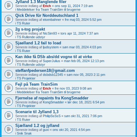
Jylland 1.3 Manglende filer
Seneste indlæg af
Erich
«
ons sep 11, 2024 7:19 am
i
Meddelelser fra Team TrainSim til brugerne
Qick Drive für Norddeutschland 1
Seneste indlæg af
eisenbahner
«
fre maj 03, 2024 5:52 pm
i
TS Ruter
2g s-tog projekt
Seneste indlæg af
NicSim93
«
tors apr 11, 2024 7:37 am
i
TS Rullende udstyr
Sjaelland 1.2 fail to load
Seneste indlæg af
ljudsystem
«
søn mar 03, 2024 4:03 pm
i
TS Ruter
Kan ikke få DSb abs/dd vogne til at virke
Seneste indlæg af
SuperJulius
«
man feb 05, 2024 12:13 pm
i
TS Rullende udstyr
steffanfpedersen18@gmail.com
Seneste indlæg af
dsbdsb12345
«
søn nov 05, 2023 2:11 pm
i
TS Projekter
Fejl på Team TrainSim
Seneste indlæg af
Erich
«
fre nov 03, 2023 9:08 am
i
Meddelelser fra Team TrainSim til brugerne
Fjernelse af repaints fra KongSmadder
Seneste indlæg af
KongSmadder
«
lør dec 18, 2021 6:54 pm
i
TS Projekter
Scenarie til Jylland 1,3
Seneste indlæg af
PhilipSsSsS
«
søn okt 31, 2021 7:06 pm
i
TS Ruter
Sjælland 1.2 og jylland
Seneste indlæg af
guxi
«
ons okt 20, 2021 4:54 pm
i
Snik Snak