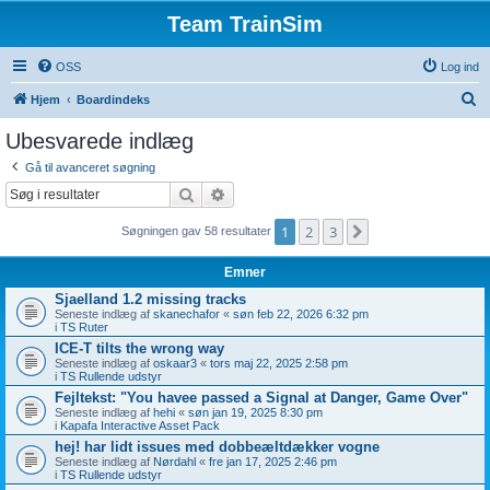
Team TrainSim
OSS
Log ind
S
Hjem
Boardindeks
ø
Ubesvarede indlæg
g
Gå til avanceret søgning
Søg
Avanceret søgning
1
2
3
Næste
Søgningen gav 58 resultater
Emner
Sjaelland 1.2 missing tracks
Seneste indlæg af
skanechafor
«
søn feb 22, 2026 6:32 pm
i
TS Ruter
ICE-T tilts the wrong way
Seneste indlæg af
oskaar3
«
tors maj 22, 2025 2:58 pm
i
TS Rullende udstyr
Fejltekst: "You havee passed a Signal at Danger, Game Over"
Seneste indlæg af
hehi
«
søn jan 19, 2025 8:30 pm
i
Kapafa Interactive Asset Pack
hej! har lidt issues med dobbeæltdækker vogne
Seneste indlæg af
Nørdahl
«
fre jan 17, 2025 2:46 pm
i
TS Rullende udstyr