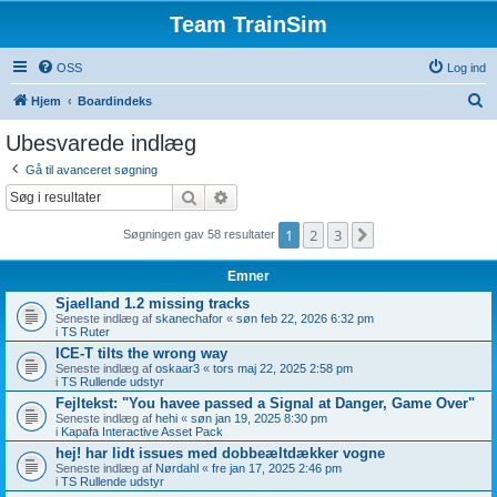
Team TrainSim
OSS
Log ind
S
Hjem
Boardindeks
ø
Ubesvarede indlæg
g
Gå til avanceret søgning
Søg
Avanceret søgning
1
2
3
Næste
Søgningen gav 58 resultater
Emner
Sjaelland 1.2 missing tracks
Seneste indlæg af
skanechafor
«
søn feb 22, 2026 6:32 pm
i
TS Ruter
ICE-T tilts the wrong way
Seneste indlæg af
oskaar3
«
tors maj 22, 2025 2:58 pm
i
TS Rullende udstyr
Fejltekst: "You havee passed a Signal at Danger, Game Over"
Seneste indlæg af
hehi
«
søn jan 19, 2025 8:30 pm
i
Kapafa Interactive Asset Pack
hej! har lidt issues med dobbeæltdækker vogne
Seneste indlæg af
Nørdahl
«
fre jan 17, 2025 2:46 pm
i
TS Rullende udstyr