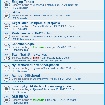
Esbjerg Tønder
Seneste indlæg af
ViktorAnd
«
man aug 09, 2021 10:03 am
i
TS Scenarier
Skilte
Seneste indlæg af
Oldfox
«
lør jul 24, 2021 6:58 am
i
TS Scenarier
Søger efter lidt hjælp til projekt's.
Seneste indlæg af
NicSim93
«
lør jun 26, 2021 4:37 am
i
TS Projekter
Problemer med Br423 s-tog
Seneste indlæg af
mikkelkristoffer
«
søn feb 14, 2021 3:27 pm
i
TS Rullende udstyr
Containervogne
Seneste indlæg af
forcesius
«
man jan 25, 2021 7:26 am
i
Repaints Tog
Team TrainSims værker.
Seneste indlæg af
Erich
«
søn okt 25, 2020 9:09 am
i
Meddelelser fra Team TrainSim til brugerne
Nyt scenarie til Svendborgbanen
Seneste indlæg af
Pjensen73
«
lør okt 17, 2020 11:05 am
i
TS Scenarier
Aarhus - Silkeborg!
Seneste indlæg af
Steamhammer
«
søn okt 04, 2020 7:30 pm
i
TS Ruter
InterCityLyn til Aarhus H - missing marker
Seneste indlæg af
Pjensen73
«
lør okt 03, 2020 7:18 pm
i
TS Scenarier
DSB EB V2
Seneste indlæg af
forcesius
«
tirs sep 15, 2020 7:39 am
i
Repaints Tog