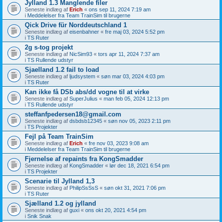
Jylland 1.3 Manglende filer
Seneste indlæg af
Erich
«
ons sep 11, 2024 7:19 am
i
Meddelelser fra Team TrainSim til brugerne
Qick Drive für Norddeutschland 1
Seneste indlæg af
eisenbahner
«
fre maj 03, 2024 5:52 pm
i
TS Ruter
2g s-tog projekt
Seneste indlæg af
NicSim93
«
tors apr 11, 2024 7:37 am
i
TS Rullende udstyr
Sjaelland 1.2 fail to load
Seneste indlæg af
ljudsystem
«
søn mar 03, 2024 4:03 pm
i
TS Ruter
Kan ikke få DSb abs/dd vogne til at virke
Seneste indlæg af
SuperJulius
«
man feb 05, 2024 12:13 pm
i
TS Rullende udstyr
steffanfpedersen18@gmail.com
Seneste indlæg af
dsbdsb12345
«
søn nov 05, 2023 2:11 pm
i
TS Projekter
Fejl på Team TrainSim
Seneste indlæg af
Erich
«
fre nov 03, 2023 9:08 am
i
Meddelelser fra Team TrainSim til brugerne
Fjernelse af repaints fra KongSmadder
Seneste indlæg af
KongSmadder
«
lør dec 18, 2021 6:54 pm
i
TS Projekter
Scenarie til Jylland 1,3
Seneste indlæg af
PhilipSsSsS
«
søn okt 31, 2021 7:06 pm
i
TS Ruter
Sjælland 1.2 og jylland
Seneste indlæg af
guxi
«
ons okt 20, 2021 4:54 pm
i
Snik Snak