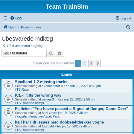
Team TrainSim
OSS
Log ind
S
Hjem
Boardindeks
ø
Ubesvarede indlæg
g
Gå til avanceret søgning
Søg
Avanceret søgning
1
2
3
Næste
Søgningen gav 58 resultater
Emner
Sjaelland 1.2 missing tracks
Seneste indlæg af
skanechafor
«
søn feb 22, 2026 6:32 pm
i
TS Ruter
ICE-T tilts the wrong way
Seneste indlæg af
oskaar3
«
tors maj 22, 2025 2:58 pm
i
TS Rullende udstyr
Fejltekst: "You havee passed a Signal at Danger, Game Over"
Seneste indlæg af
hehi
«
søn jan 19, 2025 8:30 pm
i
Kapafa Interactive Asset Pack
hej! har lidt issues med dobbeæltdækker vogne
Seneste indlæg af
Nørdahl
«
fre jan 17, 2025 2:46 pm
i
TS Rullende udstyr