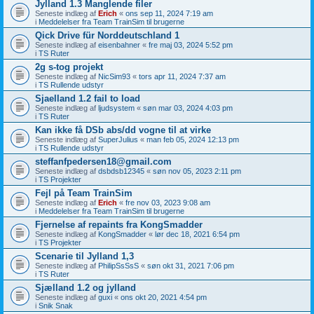
Jylland 1.3 Manglende filer
Seneste indlæg af
Erich
«
ons sep 11, 2024 7:19 am
i
Meddelelser fra Team TrainSim til brugerne
Qick Drive für Norddeutschland 1
Seneste indlæg af
eisenbahner
«
fre maj 03, 2024 5:52 pm
i
TS Ruter
2g s-tog projekt
Seneste indlæg af
NicSim93
«
tors apr 11, 2024 7:37 am
i
TS Rullende udstyr
Sjaelland 1.2 fail to load
Seneste indlæg af
ljudsystem
«
søn mar 03, 2024 4:03 pm
i
TS Ruter
Kan ikke få DSb abs/dd vogne til at virke
Seneste indlæg af
SuperJulius
«
man feb 05, 2024 12:13 pm
i
TS Rullende udstyr
steffanfpedersen18@gmail.com
Seneste indlæg af
dsbdsb12345
«
søn nov 05, 2023 2:11 pm
i
TS Projekter
Fejl på Team TrainSim
Seneste indlæg af
Erich
«
fre nov 03, 2023 9:08 am
i
Meddelelser fra Team TrainSim til brugerne
Fjernelse af repaints fra KongSmadder
Seneste indlæg af
KongSmadder
«
lør dec 18, 2021 6:54 pm
i
TS Projekter
Scenarie til Jylland 1,3
Seneste indlæg af
PhilipSsSsS
«
søn okt 31, 2021 7:06 pm
i
TS Ruter
Sjælland 1.2 og jylland
Seneste indlæg af
guxi
«
ons okt 20, 2021 4:54 pm
i
Snik Snak