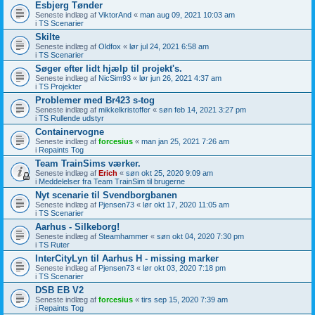
Esbjerg Tønder
Seneste indlæg af
ViktorAnd
«
man aug 09, 2021 10:03 am
i
TS Scenarier
Skilte
Seneste indlæg af
Oldfox
«
lør jul 24, 2021 6:58 am
i
TS Scenarier
Søger efter lidt hjælp til projekt's.
Seneste indlæg af
NicSim93
«
lør jun 26, 2021 4:37 am
i
TS Projekter
Problemer med Br423 s-tog
Seneste indlæg af
mikkelkristoffer
«
søn feb 14, 2021 3:27 pm
i
TS Rullende udstyr
Containervogne
Seneste indlæg af
forcesius
«
man jan 25, 2021 7:26 am
i
Repaints Tog
Team TrainSims værker.
Seneste indlæg af
Erich
«
søn okt 25, 2020 9:09 am
i
Meddelelser fra Team TrainSim til brugerne
Nyt scenarie til Svendborgbanen
Seneste indlæg af
Pjensen73
«
lør okt 17, 2020 11:05 am
i
TS Scenarier
Aarhus - Silkeborg!
Seneste indlæg af
Steamhammer
«
søn okt 04, 2020 7:30 pm
i
TS Ruter
InterCityLyn til Aarhus H - missing marker
Seneste indlæg af
Pjensen73
«
lør okt 03, 2020 7:18 pm
i
TS Scenarier
DSB EB V2
Seneste indlæg af
forcesius
«
tirs sep 15, 2020 7:39 am
i
Repaints Tog