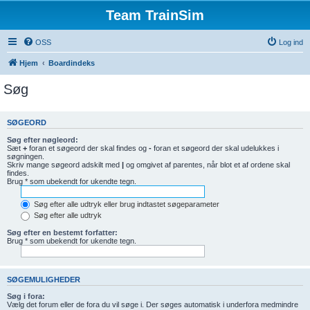
Team TrainSim
OSS
Log ind
Hjem
Boardindeks
Søg
SØGEORD
Søg efter nøgleord:
Sæt
+
foran et søgeord der skal findes og
-
foran et søgeord der skal udelukkes i
søgningen.
Skriv mange søgeord adskilt med
|
og omgivet af parentes, når blot et af ordene skal
findes.
Brug * som ubekendt for ukendte tegn.
Søg efter alle udtryk eller brug indtastet søgeparameter
Søg efter alle udtryk
Søg efter en bestemt forfatter:
Brug * som ubekendt for ukendte tegn.
SØGEMULIGHEDER
Søg i fora:
Vælg det forum eller de fora du vil søge i. Der søges automatisk i underfora medmindre