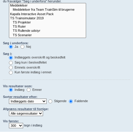
du fravælger "Søg i underfora" herunder.
Søg i underfora:
Ja
Nej
Søg i:
Indlæggets overskrift og beskedfelt
Søg kun i beskedfeltet
Emnets overskrift
Kun første indlæg i emnet
Vis resultater som:
Indlæg
Emner
Sorter resultater efter:
Stigende
Faldende
Afgræns resultater til forrige:
Vis første:
tegn i indlæg