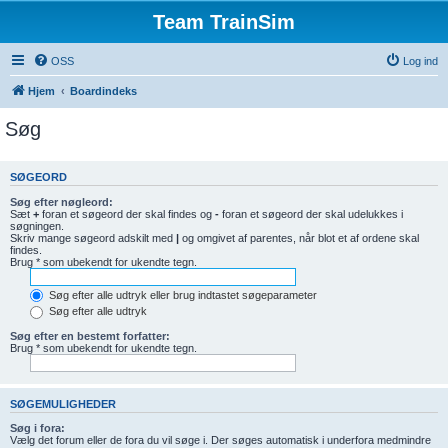
Team TrainSim
OSS
Log ind
Hjem
Boardindeks
Søg
SØGEORD
Søg efter nøgleord:
Sæt
+
foran et søgeord der skal findes og
-
foran et søgeord der skal udelukkes i
søgningen.
Skriv mange søgeord adskilt med
|
og omgivet af parentes, når blot et af ordene skal
findes.
Brug * som ubekendt for ukendte tegn.
Søg efter alle udtryk eller brug indtastet søgeparameter
Søg efter alle udtryk
Søg efter en bestemt forfatter:
Brug * som ubekendt for ukendte tegn.
SØGEMULIGHEDER
Søg i fora:
Vælg det forum eller de fora du vil søge i. Der søges automatisk i underfora medmindre