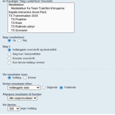
du fravælger "Søg i underfora" herunder.
Søg i underfora:
Ja
Nej
Søg i:
Indlæggets overskrift og beskedfelt
Søg kun i beskedfeltet
Emnets overskrift
Kun første indlæg i emnet
Vis resultater som:
Indlæg
Emner
Sorter resultater efter:
Stigende
Faldende
Afgræns resultater til forrige:
Vis første:
tegn i indlæg