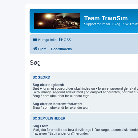
Team TrainSim
Support forum for TS og TSW Trains
Hurtige links
OSS
Hjem
Boardindeks
Søg
SØGEORD
Søg efter nøgleord:
Sæt
+
foran et søgeord der skal findes og
-
foran et søgeord der skal 
Skriv mange søgeord adskilt med
|
og omgivet af parentes, når blot et 
Brug * som ubekendt for ukendte tegn.
Søg efter en bestemt forfatter:
Brug * som ubekendt for ukendte tegn.
SØGEMULIGHEDER
Søg i fora:
Vælg det forum eller de fora du vil søge i. Der søges automatisk i un
fravælger "Søg i underfora" herunder.