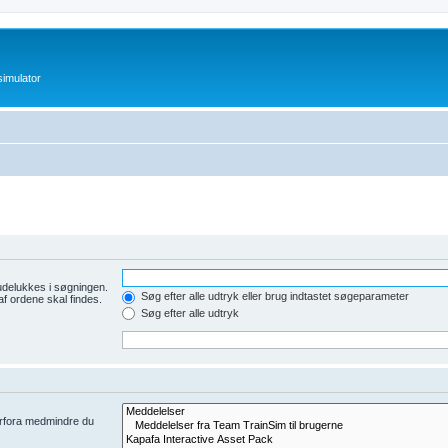
imulator
udelukkes i søgningen.
Søg efter alle udtryk eller brug indtastet søgeparameter
af ordene skal findes.
Søg efter alle udtryk
derfora medmindre du