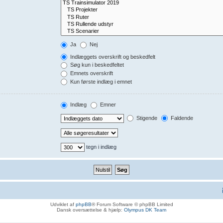
Ja
Nej
Indlæggets overskrift og beskedfelt
Søg kun i beskedfeltet
Emnets overskrift
Kun første indlæg i emnet
Indlæg
Emner
Stigende
Faldende
tegn i indlæg
Udviklet af
phpBB
® Forum Software © phpBB Limited
Dansk oversættelse & hjælp:
Olympus DK Team