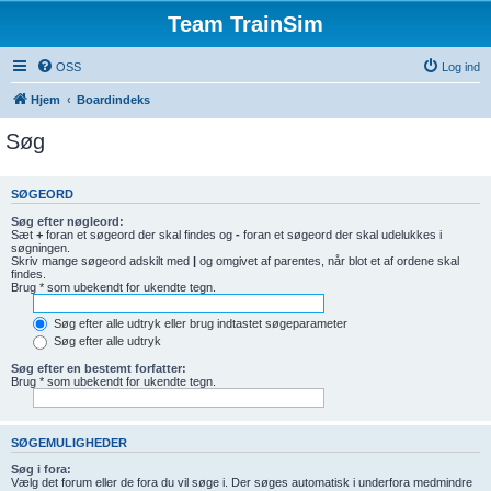
Team TrainSim
OSS
Log ind
Hjem
Boardindeks
Søg
SØGEORD
Søg efter nøgleord:
Sæt
+
foran et søgeord der skal findes og
-
foran et søgeord der skal udelukkes i
søgningen.
Skriv mange søgeord adskilt med
|
og omgivet af parentes, når blot et af ordene skal
findes.
Brug * som ubekendt for ukendte tegn.
Søg efter alle udtryk eller brug indtastet søgeparameter
Søg efter alle udtryk
Søg efter en bestemt forfatter:
Brug * som ubekendt for ukendte tegn.
SØGEMULIGHEDER
Søg i fora:
Vælg det forum eller de fora du vil søge i. Der søges automatisk i underfora medmindre