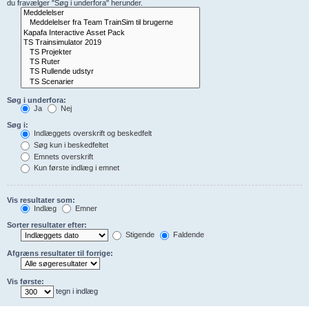
du fravælger "Søg i underfora" herunder.
Søg i underfora:
Ja
Nej
Søg i:
Indlæggets overskrift og beskedfelt
Søg kun i beskedfeltet
Emnets overskrift
Kun første indlæg i emnet
Vis resultater som:
Indlæg
Emner
Sorter resultater efter:
Stigende
Faldende
Afgræns resultater til forrige:
Vis første:
tegn i indlæg