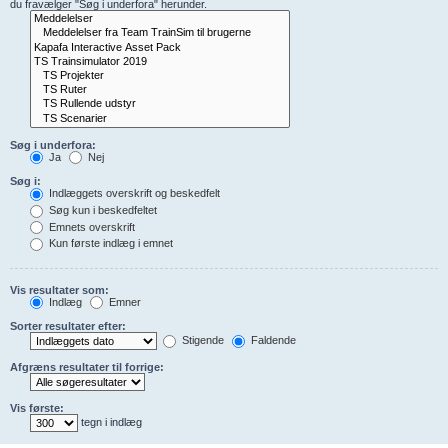
du fravælger "Søg i underfora" herunder.
Søg i underfora:
Ja
Nej
Søg i:
Indlæggets overskrift og beskedfelt
Søg kun i beskedfeltet
Emnets overskrift
Kun første indlæg i emnet
Vis resultater som:
Indlæg
Emner
Sorter resultater efter:
Stigende
Faldende
Afgræns resultater til forrige:
Vis første:
tegn i indlæg