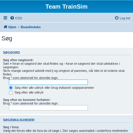
Team TrainSim
OSS
Log ind
Hjem
Boardindeks
Søg
SØGEORD
Søg efter nøgleord:
Sæt
+
foran et søgeord der skal findes og
-
foran et søgeord der skal udelukkes i
søgningen.
Skriv mange søgeord adskilt med
|
og omgivet af parentes, når blot et af ordene skal
findes.
Brug * som ubekendt for ukendte tegn.
Søg efter alle udtryk eller brug indtastet søgeparameter
Søg efter alle udtryk
Søg efter en bestemt forfatter:
Brug * som ubekendt for ukendte tegn.
SØGEMULIGHEDER
Søg i fora:
Vælg det forum eller de fora du vil søge i. Der søges automatisk i underfora medmindre