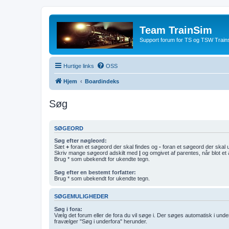
Team TrainSim
Support forum for TS og TSW Trains
Hurtige links
OSS
Hjem
Boardindeks
Søg
SØGEORD
Søg efter nøgleord:
Sæt
+
foran et søgeord der skal findes og
-
foran et søgeord der skal 
Skriv mange søgeord adskilt med
|
og omgivet af parentes, når blot et 
Brug * som ubekendt for ukendte tegn.
Søg efter en bestemt forfatter:
Brug * som ubekendt for ukendte tegn.
SØGEMULIGHEDER
Søg i fora:
Vælg det forum eller de fora du vil søge i. Der søges automatisk i un
fravælger "Søg i underfora" herunder.