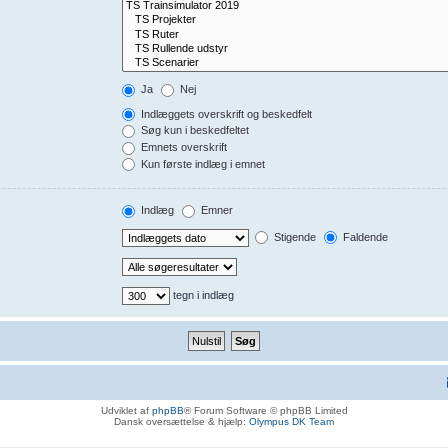
Ja
Nej
Indlæggets overskrift og beskedfelt
Søg kun i beskedfeltet
Emnets overskrift
Kun første indlæg i emnet
Indlæg
Emner
Stigende
Faldende
tegn i indlæg
Udviklet af
phpBB
® Forum Software © phpBB Limited
Dansk oversættelse & hjælp:
Olympus DK Team