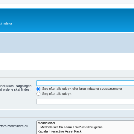
imulator
udelukkes i søgningen.
Søg efter alle udtryk eller brug indtastet søgeparameter
af ordene skal findes.
Søg efter alle udtryk
derfora medmindre du