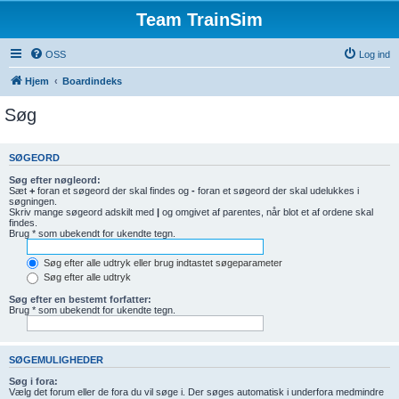
Team TrainSim
OSS
Log ind
Hjem
Boardindeks
Søg
SØGEORD
Søg efter nøgleord:
Sæt
+
foran et søgeord der skal findes og
-
foran et søgeord der skal udelukkes i
søgningen.
Skriv mange søgeord adskilt med
|
og omgivet af parentes, når blot et af ordene skal
findes.
Brug * som ubekendt for ukendte tegn.
Søg efter alle udtryk eller brug indtastet søgeparameter
Søg efter alle udtryk
Søg efter en bestemt forfatter:
Brug * som ubekendt for ukendte tegn.
SØGEMULIGHEDER
Søg i fora:
Vælg det forum eller de fora du vil søge i. Der søges automatisk i underfora medmindre