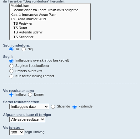
du fravælger "Søg i underfora" herunder.
Søg i underfora:
Ja
Nej
Søg i:
Indlæggets overskrift og beskedfelt
Søg kun i beskedfeltet
Emnets overskrift
Kun første indlæg i emnet
Vis resultater som:
Indlæg
Emner
Sorter resultater efter:
Stigende
Faldende
Afgræns resultater til forrige:
Vis første:
tegn i indlæg