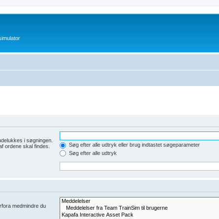
imulator
udelukkes i søgningen.
Søg efter alle udtryk eller brug indtastet søgeparameter
af ordene skal findes.
Søg efter alle udtryk
derfora medmindre du