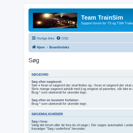
Team TrainSim
Support forum for TS og TSW Trains
Hurtige links
OSS
Hjem
Boardindeks
Søg
SØGEORD
Søg efter nøgleord:
Sæt
+
foran et søgeord der skal findes og
-
foran et søgeord der skal 
Skriv mange søgeord adskilt med
|
og omgivet af parentes, når blot et 
Brug * som ubekendt for ukendte tegn.
Søg efter en bestemt forfatter:
Brug * som ubekendt for ukendte tegn.
SØGEMULIGHEDER
Søg i fora:
Vælg det forum eller de fora du vil søge i. Der søges automatisk i un
fravælger "Søg i underfora" herunder.