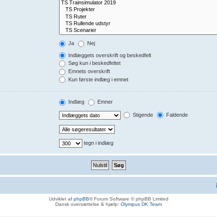
Ja
Nej
Indlæggets overskrift og beskedfelt
Søg kun i beskedfeltet
Emnets overskrift
Kun første indlæg i emnet
Indlæg
Emner
Stigende
Faldende
tegn i indlæg
Udviklet af
phpBB
® Forum Software © phpBB Limited
Dansk oversættelse & hjælp:
Olympus DK Team