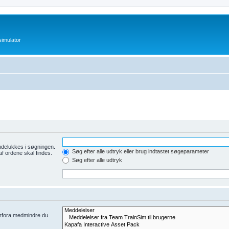
imulator
udelukkes i søgningen.
Søg efter alle udtryk eller brug indtastet søgeparameter
af ordene skal findes.
Søg efter alle udtryk
derfora medmindre du