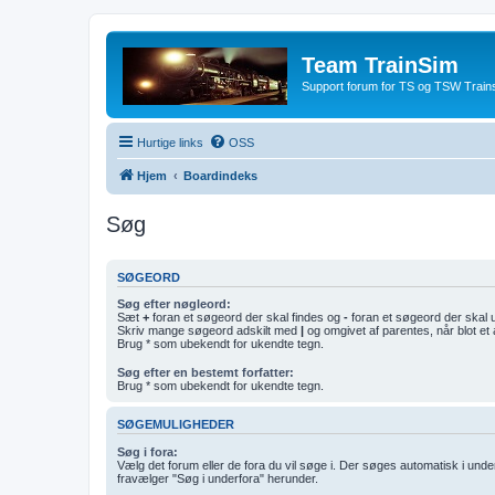
Team TrainSim
Support forum for TS og TSW Trains
Hurtige links
OSS
Hjem
Boardindeks
Søg
SØGEORD
Søg efter nøgleord:
Sæt
+
foran et søgeord der skal findes og
-
foran et søgeord der skal 
Skriv mange søgeord adskilt med
|
og omgivet af parentes, når blot et 
Brug * som ubekendt for ukendte tegn.
Søg efter en bestemt forfatter:
Brug * som ubekendt for ukendte tegn.
SØGEMULIGHEDER
Søg i fora:
Vælg det forum eller de fora du vil søge i. Der søges automatisk i un
fravælger "Søg i underfora" herunder.