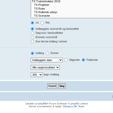
Ja
Nej
Indlæggets overskrift og beskedfelt
Søg kun i beskedfeltet
Emnets overskrift
Kun første indlæg i emnet
Indlæg
Emner
Stigende
Faldende
tegn i indlæg
Udviklet af
phpBB
® Forum Software © phpBB Limited
Dansk oversættelse & hjælp:
Olympus DK Team