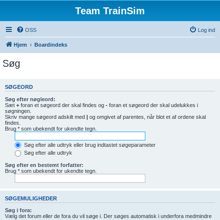
Team TrainSim
OSS
Log ind
Hjem
Boardindeks
Søg
SØGEORD
Søg efter nøgleord:
Sæt
+
foran et søgeord der skal findes og
-
foran et søgeord der skal udelukkes i
søgningen.
Skriv mange søgeord adskilt med
|
og omgivet af parentes, når blot et af ordene skal
findes.
Brug * som ubekendt for ukendte tegn.
Søg efter alle udtryk eller brug indtastet søgeparameter
Søg efter alle udtryk
Søg efter en bestemt forfatter:
Brug * som ubekendt for ukendte tegn.
SØGEMULIGHEDER
Søg i fora:
Vælg det forum eller de fora du vil søge i. Der søges automatisk i underfora medmindre