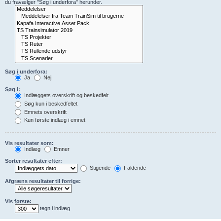
du fravælger "Søg i underfora" herunder.
Søg i underfora:
Ja
Nej
Søg i:
Indlæggets overskrift og beskedfelt
Søg kun i beskedfeltet
Emnets overskrift
Kun første indlæg i emnet
Vis resultater som:
Indlæg
Emner
Sorter resultater efter:
Stigende
Faldende
Afgræns resultater til forrige:
Vis første:
tegn i indlæg