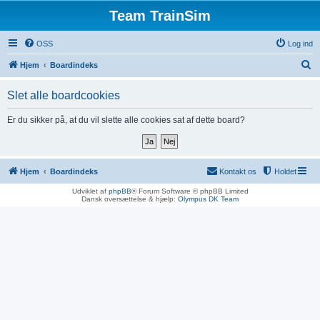
Team TrainSim
OSS
Log ind
S
Hjem
Boardindeks
ø
Slet alle boardcookies
g
Er du sikker på, at du vil slette alle cookies sat af dette board?
Hjem
Boardindeks
Kontakt os
Holdet
Udviklet af
phpBB
® Forum Software © phpBB Limited
Dansk oversættelse & hjælp:
Olympus DK Team