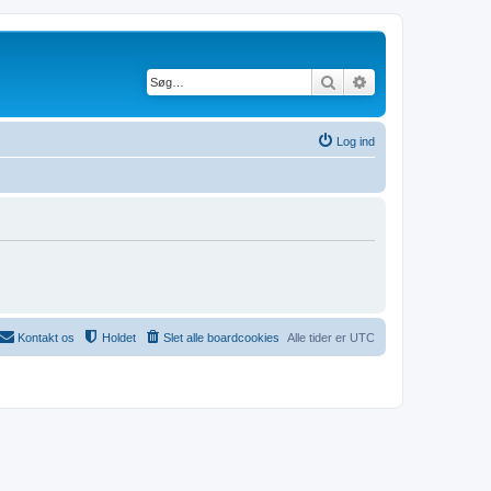
Søg
Avanceret søgning
Log ind
Kontakt os
Holdet
Slet alle boardcookies
Alle tider er
UTC