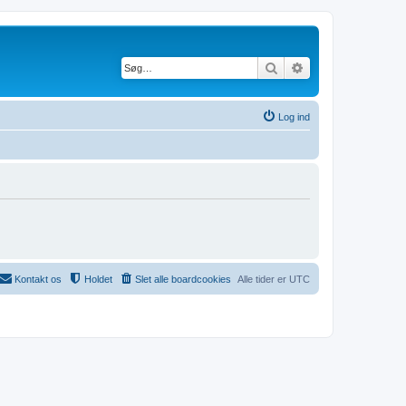
Søg
Avanceret søgning
Log ind
Kontakt os
Holdet
Slet alle boardcookies
Alle tider er
UTC