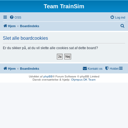
Team TrainSim
OSS
Log ind
S
Hjem
Boardindeks
ø
Slet alle boardcookies
g
Er du sikker på, at du vil slette alle cookies sat af dette board?
Hjem
Boardindeks
Kontakt os
Holdet
Udviklet af
phpBB
® Forum Software © phpBB Limited
Dansk oversættelse & hjælp:
Olympus DK Team