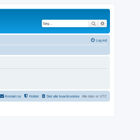
Søg
Avanceret søgning
Log ind
Kontakt os
Holdet
Slet alle boardcookies
Alle tider er
UTC