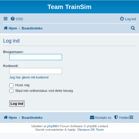
Team TrainSim
OSS
Log ind
S
Hjem
Boardindeks
ø
Log ind
g
Brugernavn:
Kodeord:
Jeg har glemt mit kodeord
Husk mig
Skjul min onlinestatus ved dette besøg
Hjem
Boardindeks
Kontakt os
Holdet
Udviklet af
phpBB
® Forum Software © phpBB Limited
Dansk oversættelse & hjælp:
Olympus DK Team