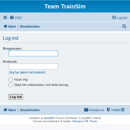
Team TrainSim
OSS
Log ind
S
Hjem
Boardindeks
ø
Log ind
g
Brugernavn:
Kodeord:
Jeg har glemt mit kodeord
Husk mig
Skjul min onlinestatus ved dette besøg
Hjem
Boardindeks
Kontakt os
Holdet
Udviklet af
phpBB
® Forum Software © phpBB Limited
Dansk oversættelse & hjælp:
Olympus DK Team