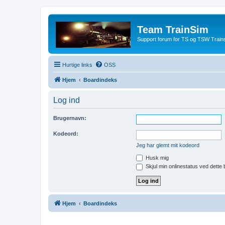
Team TrainSim
Support forum for TS og TSW Trains
Hurtige links
OSS
Hjem
Boardindeks
Log ind
Brugernavn:
Kodeord:
Jeg har glemt mit kodeord
Husk mig
Skjul min onlinestatus ved dette
Hjem
Boardindeks