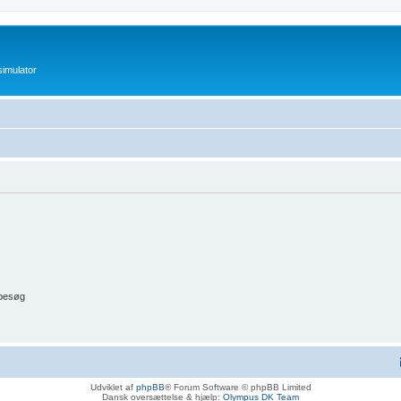
imulator
 besøg
Udviklet af
phpBB
® Forum Software © phpBB Limited
Dansk oversættelse & hjælp:
Olympus DK Team