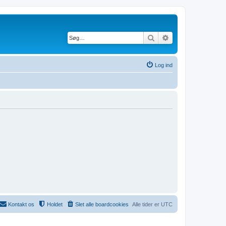
Søg
Avanceret søgning
Log ind
Kontakt os
Holdet
Slet alle boardcookies
Alle tider er
UTC