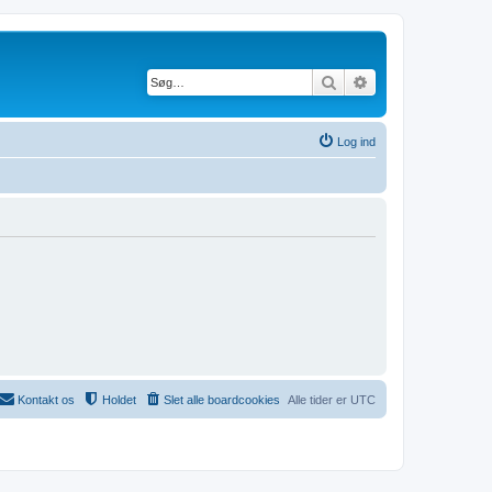
Søg
Avanceret søgning
Log ind
Kontakt os
Holdet
Slet alle boardcookies
Alle tider er
UTC