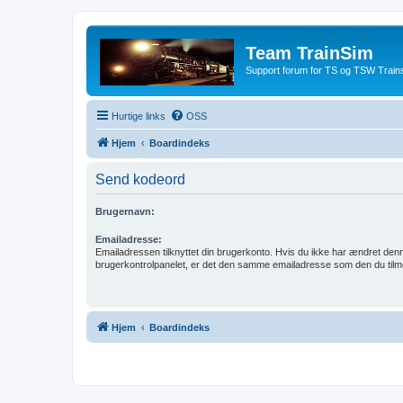
Team TrainSim
Support forum for TS og TSW Trains
Hurtige links
OSS
Hjem
Boardindeks
Send kodeord
Brugernavn:
Emailadresse:
Emailadressen tilknyttet din brugerkonto. Hvis du ikke har ændret denn
brugerkontrolpanelet, er det den samme emailadresse som den du tilm
Hjem
Boardindeks