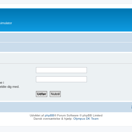
imulator
e i
eldte dig med.
Udviklet af
phpBB
® Forum Software © phpBB Limited
Dansk oversættelse & hjælp:
Olympus DK Team