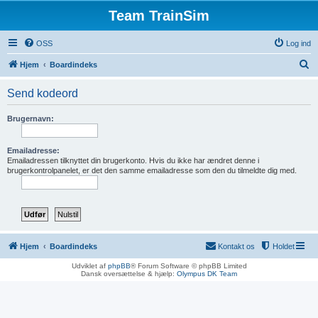
Team TrainSim
OSS
Log ind
S
Hjem
Boardindeks
ø
Send kodeord
g
Brugernavn:
Emailadresse:
Emailadressen tilknyttet din brugerkonto. Hvis du ikke har ændret denne i
brugerkontrolpanelet, er det den samme emailadresse som den du tilmeldte dig med.
Hjem
Boardindeks
Kontakt os
Holdet
Udviklet af
phpBB
® Forum Software © phpBB Limited
Dansk oversættelse & hjælp:
Olympus DK Team