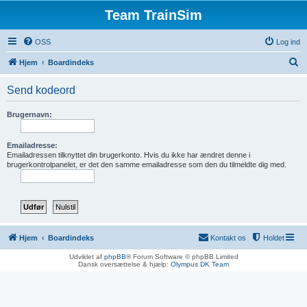
Team TrainSim
OSS
Log ind
S
Hjem
Boardindeks
ø
Send kodeord
g
Brugernavn:
Emailadresse:
Emailadressen tilknyttet din brugerkonto. Hvis du ikke har ændret denne i
brugerkontrolpanelet, er det den samme emailadresse som den du tilmeldte dig med.
Hjem
Boardindeks
Kontakt os
Holdet
Udviklet af
phpBB
® Forum Software © phpBB Limited
Dansk oversættelse & hjælp:
Olympus DK Team