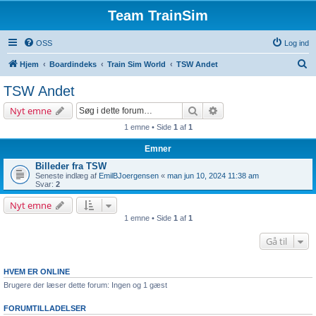
Team TrainSim
OSS
Log ind
S
Hjem
Boardindeks
Train Sim World
TSW Andet
ø
TSW Andet
g
Søg
Avanceret søgning
Nyt emne
1 emne • Side
1
af
1
Emner
Billeder fra TSW
Seneste indlæg af
EmilBJoergensen
«
man jun 10, 2024 11:38 am
Svar:
2
Nyt emne
1 emne • Side
1
af
1
Gå til
HVEM ER ONLINE
Brugere der læser dette forum: Ingen og 1 gæst
FORUMTILLADELSER