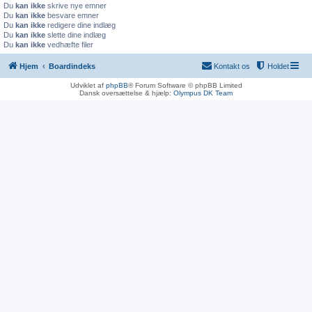
Du
kan ikke
skrive nye emner
Du
kan ikke
besvare emner
Du
kan ikke
redigere dine indlæg
Du
kan ikke
slette dine indlæg
Du
kan ikke
vedhæfte filer
Hjem
Boardindeks
Kontakt os
Holdet
Udviklet af
phpBB
® Forum Software © phpBB Limited
Dansk oversættelse & hjælp:
Olympus DK Team