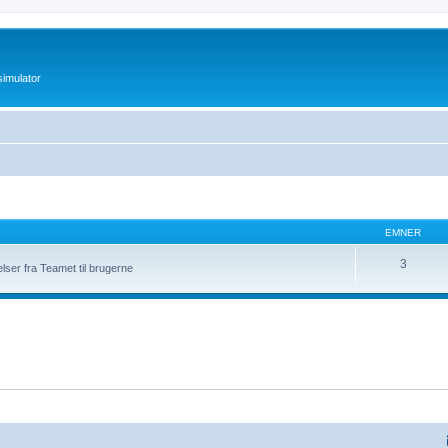
imulator
EMNER
3
elser fra Teamet til brugerne