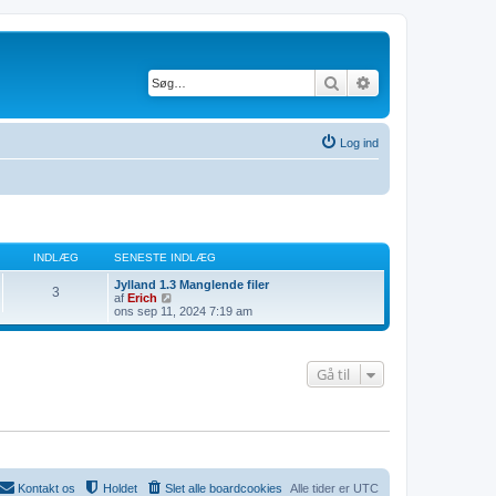
Søg
Avanceret søgning
Log ind
INDLÆG
SENESTE INDLÆG
Jylland 1.3 Manglende filer
3
V
af
Erich
i
ons sep 11, 2024 7:19 am
s
d
e
t
Gå til
s
e
n
e
s
t
e
i
n
Kontakt os
Holdet
Slet alle boardcookies
Alle tider er
UTC
d