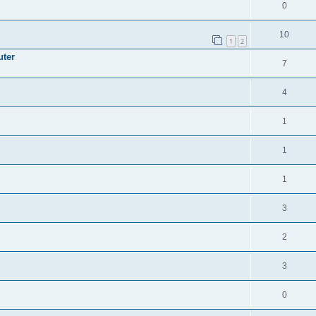
0
10
1
2
uter
7
4
1
1
1
3
2
3
0