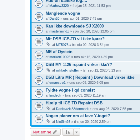
Add-on danske tog....
af
Mathew3320
» fre jan 15, 2021 11:53 pm
Manglende vogne
af
Dan20
» ons apr 01, 2020 7:43 pm
Kan ikke downloade SJ X2000
af
mastermindz
» søn dec 20, 2020 12:05 pm
Mit DSB ICE-TD vil ikke kører?
af
MF5076
» fre okt 02, 2020 3:54 pm
ME af Oystein
af
storken10025
» tors okt 15, 2020 4:39 pm
DSB MY 1126 repaint virker ikke??
af
mikkelkristoffer
» lør sep 12, 2020 3:13 pm
DSB Litra MR ( Repaint ) Download virker ikke
af
emaestro1
» ons sep 09, 2020 6:05 pm
Fyldte vogne i qd consist
af
lundedk
» tors sep 03, 2020 11:19 am
Hjælp til ICE TD Repaint DSB
af
Danielaziz33denmark
» ons aug 26, 2020 7:55 pm
Nogen planer om at lave Y-toget?
af
NicSim93
» tirs jun 30, 2020 2:59 pm
Nyt emne