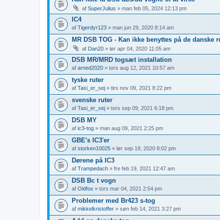
af
SuperJulius
» man feb 05, 2024 12:13 pm
IC4
af
Tigerdyr123
» man jun 29, 2020 8:14 am
MR DSB TOG - Kan ikke benyttes på de danske r
af
Dan20
» lør apr 04, 2020 11:05 am
DSB MR/MRD togsæt installation
af
arned2020
» tors aug 12, 2021 10:57 am
tyske ruter
af
Tasi_er_sej
» tirs nov 09, 2021 8:22 pm
svenske ruter
af
Tasi_er_sej
» tors sep 09, 2021 6:18 pm
DSB MY
af
ic3-tog
» man aug 09, 2021 2:25 pm
GBE's IC3'er
af
storken10025
» lør sep 19, 2020 8:02 pm
Dørene på IC3
af
Trampedach
» fre feb 19, 2021 12:47 am
DSB Bc t vogn
af
Oldfox
» tors mar 04, 2021 2:54 pm
Problemer med Br423 s-tog
af
mikkelkristoffer
» søn feb 14, 2021 3:27 pm