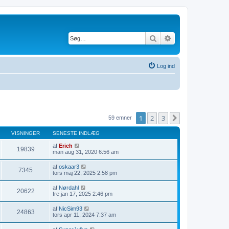
Søg
Avanceret søgning
Log ind
1
2
3
Næste
59 emner
VISNINGER
SENESTE INDLÆG
af
Erich
19839
man aug 31, 2020 6:56 am
af
oskaar3
7345
tors maj 22, 2025 2:58 pm
af
Nørdahl
20622
fre jan 17, 2025 2:46 pm
af
NicSim93
24863
tors apr 11, 2024 7:37 am