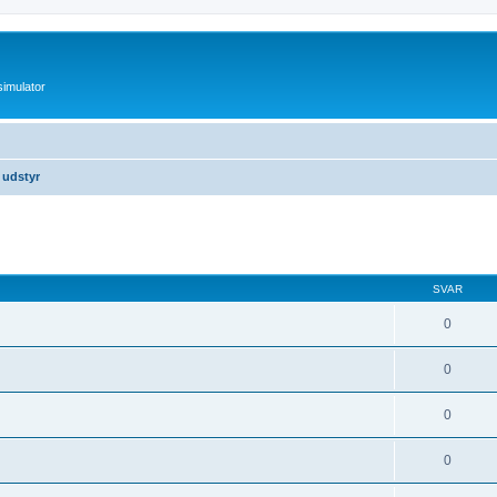
imulator
 udstyr
et søgning
SVAR
0
0
0
0