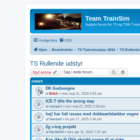
Team TrainSim
Support forum for TS og TSW Trains
Hurtige links
OSS
Hjem
Boardindeks
TS Trainsimulator 2019
TS Rullende
TS Rullende udstyr
Søg
Avancer
Nyt emne
EMNER
DK Godsvogne
af
Erich
» man aug 31, 2020 6:56 am
ICE-T tilts the wrong way
af
oskaar3
» tors maj 22, 2025 2:58 pm
hej! har lidt issues med dobbeæltdækker vogne
af
Nørdahl
» fre jan 17, 2025 2:46 pm
2g s-tog projekt
af
NicSim93
» tors apr 11, 2024 7:37 am
Kan ikke få DSb abs/dd vogne til at virke