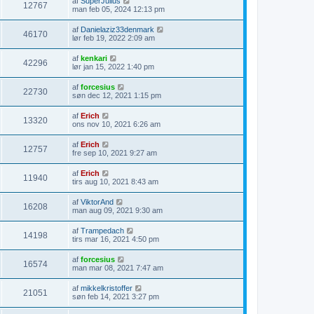
af
SuperJulius
12767
man feb 05, 2024 12:13 pm
af
Danielaziz33denmark
46170
lør feb 19, 2022 2:09 am
af
kenkari
42296
lør jan 15, 2022 1:40 pm
af
forcesius
22730
søn dec 12, 2021 1:15 pm
af
Erich
13320
ons nov 10, 2021 6:26 am
af
Erich
12757
fre sep 10, 2021 9:27 am
af
Erich
11940
tirs aug 10, 2021 8:43 am
af
ViktorAnd
16208
man aug 09, 2021 9:30 am
af
Trampedach
14198
tirs mar 16, 2021 4:50 pm
af
forcesius
16574
man mar 08, 2021 7:47 am
af
mikkelkristoffer
21051
søn feb 14, 2021 3:27 pm