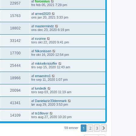
af
forcesius
22957
fre feb 05, 2021 7:29 pm
af
arned2020
15763
ons jan 20, 2021 3:33 pm
af
mastermindz
18802
ons dec 23, 2020 6:19 pm
af
svonne
33142
tors okt 22, 2020 9:41 pm
af
Nikonissen
17700
fre okt 16, 2020 12:54 pm
af
mikkelkristoffer
25444
tirs sep 15, 2020 11:43 am
af
emaestro1
18966
fre sep 11, 2020 1:07 pm
af
lundedk
20094
tors sep 03, 2020 11:19 am
af
Danielaziz33denmark
41341
lør aug 29, 2020 3:53 pm
af
ts18lover
14109
tors aug 27, 2020 10:20 pm
1
2
3
Næste
59 emner