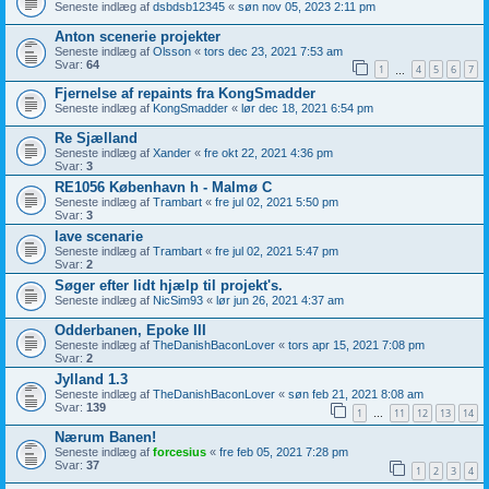
Seneste indlæg af
dsbdsb12345
«
søn nov 05, 2023 2:11 pm
Anton scenerie projekter
Seneste indlæg af
Olsson
«
tors dec 23, 2021 7:53 am
Svar:
64
1
4
5
6
7
…
Fjernelse af repaints fra KongSmadder
Seneste indlæg af
KongSmadder
«
lør dec 18, 2021 6:54 pm
Re Sjælland
Seneste indlæg af
Xander
«
fre okt 22, 2021 4:36 pm
Svar:
3
RE1056 København h - Malmø C
Seneste indlæg af
Trambart
«
fre jul 02, 2021 5:50 pm
Svar:
3
lave scenarie
Seneste indlæg af
Trambart
«
fre jul 02, 2021 5:47 pm
Svar:
2
Søger efter lidt hjælp til projekt's.
Seneste indlæg af
NicSim93
«
lør jun 26, 2021 4:37 am
Odderbanen, Epoke III
Seneste indlæg af
TheDanishBaconLover
«
tors apr 15, 2021 7:08 pm
Svar:
2
Jylland 1.3
Seneste indlæg af
TheDanishBaconLover
«
søn feb 21, 2021 8:08 am
Svar:
139
1
11
12
13
14
…
Nærum Banen!
Seneste indlæg af
forcesius
«
fre feb 05, 2021 7:28 pm
Svar:
37
1
2
3
4