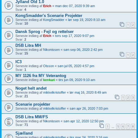
Jylland Old 1.0
Seneste indlæg af
Erich
«
man dec 07, 2020 9:39 am
Svar:
4
KongSmadder's Scenarie Projekter
Seneste indlæg af
KongSmadder
«
lør sep 19, 2020 8:10 am
Svar:
10
1
2
Dansk Sprog - Fejl og rettelser
Seneste indlæg af
Erich
«
tors sep 17, 2020 9:07 pm
Svar:
2
DSB Litra MH
Seneste indlæg af
Nikonissen
«
søn sep 06, 2020 2:42 pm
Svar:
15
1
2
IC3
Seneste indlæg af
Olsson
«
søn jul 05, 2020 4:57 pm
Svar:
1
MY 1126 fra MY Veterantog
Seneste indlæg af
kenkari
«
tirs jun 09, 2020 9:10 am
Noget helt andet
Seneste indlæg af
mikkelkristoffer
«
lør maj 16, 2020 8:49 am
Svar:
21
1
2
3
Scenarie projekter
Seneste indlæg af
mikkelkristoffer
«
søn apr 26, 2020 7:03 pm
DSB Litra MM/FS
Seneste indlæg af
Nikonissen
«
søn apr 12, 2020 12:50 pm
Svar:
71
1
5
6
7
8
…
Sjælland
Seneste indlæg af
mikkelkristoffer
«
tirs mar 24, 2020 3:16 pm