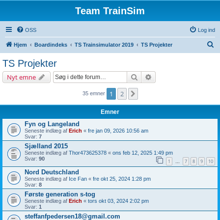
Team TrainSim
OSS
Log ind
S
Hjem
Boardindeks
TS Trainsimulator 2019
TS Projekter
ø
TS Projekter
g
Søg
Avanceret søgning
Nyt emne
1
2
Næste
35 emner
Emner
Fyn og Langeland
Seneste indlæg af
Erich
«
fre jan 09, 2026 10:56 am
Svar:
7
Sjælland 2015
Seneste indlæg af
Thor473625378
«
ons feb 12, 2025 1:49 pm
Svar:
90
1
7
8
9
10
…
Nord Deutschland
Seneste indlæg af
Ice Fan
«
fre okt 25, 2024 1:28 pm
Svar:
8
Første generation s-tog
Seneste indlæg af
Erich
«
tors okt 03, 2024 2:02 pm
Svar:
1
steffanfpedersen18@gmail.com