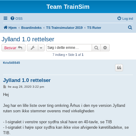
Team TrainSim
OSS
Log ind
S
Hjem
Boardindeks
TS Trainsimulator 2019
TS Ruter
ø
Jylland 1.0 rettelser
g
Søg
Avanceret søgn
Besvar
7 indlæg • Side
1
af
1
Kris545545
Jylland 1.0 rettelser
I
fre aug 28, 2020 3:22 pm
n
d
Hej
l
æ
g
Jeg har en lille liste over ting omkring Århus i den nye version Jylland
ruten som ikke stemmer overens med virkeligheden
- I-signalet i venstre spor sydfra skal have en 40-tavle, se TIB
- I-signalet i højre spor sydfra kan ikke vise afvigende køretilladelse, se
TIB.