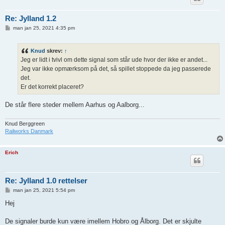
Re: Jylland 1.2
I
man jan 25, 2021 4:35 pm
n
d
l
Knud
skrev:
↑
æ
g
Jeg er lidt i tvivl om dette signal som står ude hvor der ikke er andet...
Jeg var ikke opmærksom på det, så spillet stoppede da jeg passerede
det.
Er det korrekt placeret?
De står flere steder mellem Aarhus og Aalborg...
Knud Berggreen
Railworks Danmark
Erich
Re: Jylland 1.0 rettelser
I
man jan 25, 2021 5:54 pm
n
d
Hej
l
æ
g
De signaler burde kun være imellem Hobro og Ålborg. Det er skjulte