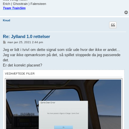
Erich ( Ghosttrain ) Falensteen
Team TrainSim
Knud
Re: Jylland 1.0 rettelser
I
man jan 25, 2021 2:44 pm
n
d
Jeg er lidt i tvivl om dette signal som står ude hvor der ikke er andet...
l
Jeg var ikke opmærksom på det, så spillet stoppede da jeg passerede
æ
g
det.
Er det korrekt placeret?
VEDHÆFTEDE FILER