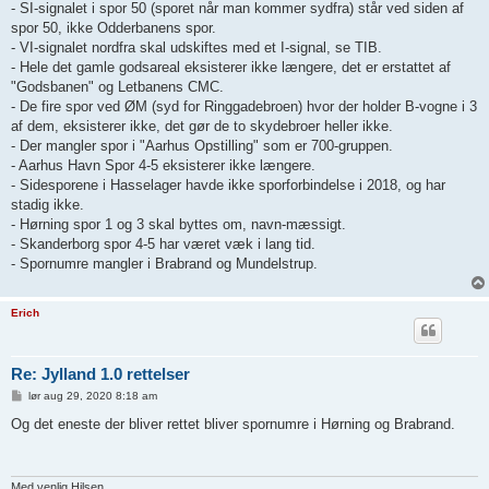
- SI-signalet i spor 50 (sporet når man kommer sydfra) står ved siden af
spor 50, ikke Odderbanens spor.
- VI-signalet nordfra skal udskiftes med et I-signal, se TIB.
- Hele det gamle godsareal eksisterer ikke længere, det er erstattet af
"Godsbanen" og Letbanens CMC.
- De fire spor ved ØM (syd for Ringgadebroen) hvor der holder B-vogne i 3
af dem, eksisterer ikke, det gør de to skydebroer heller ikke.
- Der mangler spor i "Aarhus Opstilling" som er 700-gruppen.
- Aarhus Havn Spor 4-5 eksisterer ikke længere.
- Sidesporene i Hasselager havde ikke sporforbindelse i 2018, og har
stadig ikke.
- Hørning spor 1 og 3 skal byttes om, navn-mæssigt.
- Skanderborg spor 4-5 har været væk i lang tid.
- Spornumre mangler i Brabrand og Mundelstrup.
Erich
Re: Jylland 1.0 rettelser
I
lør aug 29, 2020 8:18 am
n
d
Og det eneste der bliver rettet bliver spornumre i Hørning og Brabrand.
l
æ
g
Med venlig Hilsen