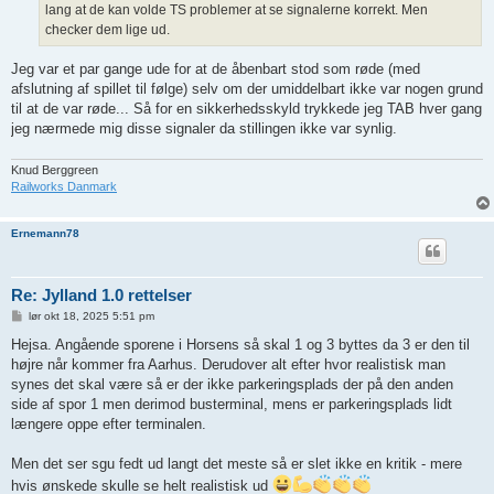
lang at de kan volde TS problemer at se signalerne korrekt. Men
checker dem lige ud.
Jeg var et par gange ude for at de åbenbart stod som røde (med
afslutning af spillet til følge) selv om der umiddelbart ikke var nogen grund
til at de var røde... Så for en sikkerhedsskyld trykkede jeg TAB hver gang
jeg nærmede mig disse signaler da stillingen ikke var synlig.
Knud Berggreen
Railworks Danmark
Ernemann78
Re: Jylland 1.0 rettelser
I
lør okt 18, 2025 5:51 pm
n
d
Hejsa. Angående sporene i Horsens så skal 1 og 3 byttes da 3 er den til
l
højre når kommer fra Aarhus. Derudover alt efter hvor realistisk man
æ
g
synes det skal være så er der ikke parkeringsplads der på den anden
side af spor 1 men derimod busterminal, mens er parkeringsplads lidt
længere oppe efter terminalen.
Men det ser sgu fedt ud langt det meste så er slet ikke en kritik - mere
hvis ønskede skulle se helt realistisk ud