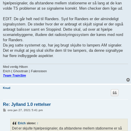
hjælpesignaler, da afstandene mellem stationerne er så lang at de kan
volde TS problemer at se signalerne korrekt. Men checker dem lige ud.
EDIT: De går helt ned til Randers. Syd for Randers er der almindeligt
signalsystem. De steder hvor der er anbragt et skjult signal er der også
anbragt balisser samt en Stoppind. Dette skal, ud over at hjælpe
scenariebyggerne, illudere det radiostyringssystem der køres med nord
for Randers.
Da jeg satte systemet op, har jeg brugt skjulte to lampers AM signaler.
Det er muligt at jeg skal skifte dem til tre lampers, da denne signaltype
har flere indbyggede aspekter.
Med venlig Hilsen
Erich ( Ghosttrain ) Falensteen
Team TrainSim
Knud
Re: Jylland 1.0 rettelser
I
ons jan 27, 2021 5:41 pm
n
d
l
Erich
skrev:
↑
æ
g
Det er skjulte hjælpesignaler, da afstandene mellem stationerne er så