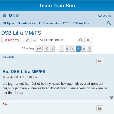
Team TrainSim
OSS
Log ind
S
Hjem
Boardindeks
TS Trainsimulator 2019
TS Projekter
ø
DSB Litra MM/FS
g
Søg
Avanceret søgn
Besvar
Side
7
af
8
1
4
5
6
7
8
Foregående
Næste
72 indlæg
…
NicSim93
Re: DSB Litra MM/FS
I
fre dec 06, 2019 9:31 am
n
d
eh, jeg tror det har fået et helt ny navn, beklager lidt over at gøre det
l
her,hvis jeg bare kunne se hvad ikonet hvar i denne version så klare jeg
æ
g
det fint der fra.
Erich