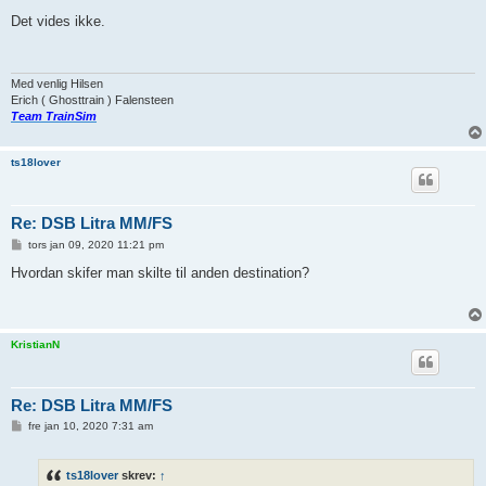
n
d
Det vides ikke.
l
æ
g
Med venlig Hilsen
Erich ( Ghosttrain ) Falensteen
Team TrainSim
ts18lover
Re: DSB Litra MM/FS
I
tors jan 09, 2020 11:21 pm
n
d
Hvordan skifer man skilte til anden destination?
l
æ
g
KristianN
Re: DSB Litra MM/FS
I
fre jan 10, 2020 7:31 am
n
d
l
ts18lover
skrev:
↑
æ