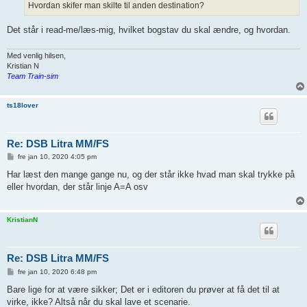
g
Hvordan skifer man skilte til anden destination?
Det står i read-me/læs-mig, hvilket bogstav du skal ændre, og hvordan.
Med venlig hilsen,
Kristian N
Team Train-sim
ts18lover
Re: DSB Litra MM/FS
I
fre jan 10, 2020 4:05 pm
n
d
Har læst den mange gange nu, og der står ikke hvad man skal trykke på
l
eller hvordan, der står linje A=A osv
æ
g
KristianN
Re: DSB Litra MM/FS
I
fre jan 10, 2020 6:48 pm
n
d
Bare lige for at være sikker; Det er i editoren du prøver at få det til at
l
virke, ikke? Altså når du skal lave et scenarie.
æ