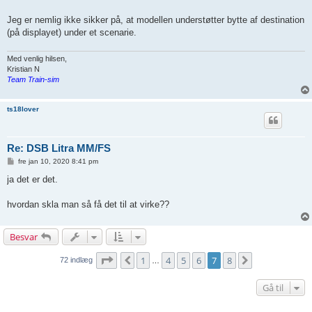
g
Jeg er nemlig ikke sikker på, at modellen understøtter bytte af destination
(på displayet) under et scenarie.
Med venlig hilsen,
Kristian N
Team Train-sim
ts18lover
Re: DSB Litra MM/FS
I
fre jan 10, 2020 8:41 pm
n
d
ja det er det.
l
æ
g
hvordan skla man så få det til at virke??
Besvar
Side
7
af
8
1
4
5
6
7
8
Foregående
Næste
72 indlæg
…
Gå til