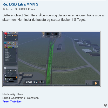
Re: DSB Litra MM/FS
I
fre dec 06, 2019 9:47 am
n
d
Dette er object Set filtere. Åben den og der åbner et vindue i højre side af
l
skærmen. Her finder du kapafa og sætter flueben i S-Toget.
æ
g
.
Med venlig Hilsen
Erich ( Ghosttrain ) Falensteen
Team TrainSim