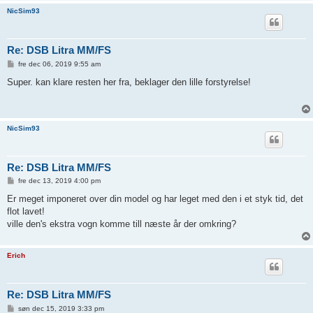
NicSim93
Re: DSB Litra MM/FS
I
fre dec 06, 2019 9:55 am
n
d
Super. kan klare resten her fra, beklager den lille forstyrelse!
l
æ
g
NicSim93
Re: DSB Litra MM/FS
I
fre dec 13, 2019 4:00 pm
n
d
Er meget imponeret over din model og har leget med den i et styk tid, det
l
flot lavet!
æ
g
ville den's ekstra vogn komme till næste år der omkring?
Erich
Re: DSB Litra MM/FS
I
søn dec 15, 2019 3:33 pm